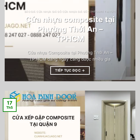
BÁO GIÁ CỬA NHỰA GIẢ GỖ CỬA NHỰA GIẢ GỖ COMPOSITE TIN TỨC
Cửa nhựa composite tại
Phường Thới An –
TPHCM
Cửa nhựa Composite tại Phường Thới An –
TP.HCM đang ngày càng được nhiều gia
TIẾP TỤC ĐỌC
→
17
Th5