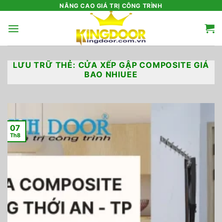
Bỏ
NÂNG CAO GIÁ TRỊ CÔNG TRÌNH
qua
nội
dung
LƯU TRỮ THẺ:
CỬA XẾP GẬP COMPOSITE GIÁ
BAO NHIUEE
07
Th8