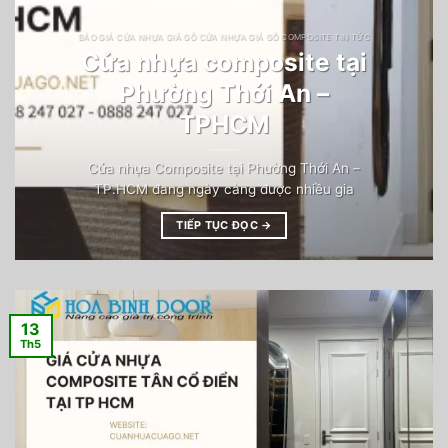
BÁO GIÁ CỬA NHỰA GIẢ GỖ CỬA NHỰA GIẢ GỖ COMPOSITE TIN TỨC
Cửa nhựa composite tại
Phường Thới An –
TPHCM
Cửa nhựa Composite tại Phường Thới An –
TP.HCM đang ngày càng được nhiều gia
TIẾP TỤC ĐỌC
→
13
Th5