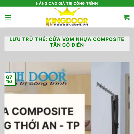
Bỏ
NÂNG CAO GIÁ TRỊ CÔNG TRÌNH
qua
nội
dung
LƯU TRỮ THẺ:
CỬA VÒM NHỰA COMPOSITE
TÂN CỔ ĐIỂN
07
Th8