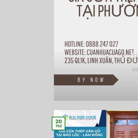
G
Giá
20
Th2