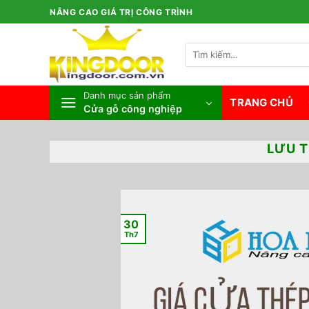
Bỏ
NÂNG CAO GIÁ TRỊ CÔNG TRÌNH
qua
nội
Tìm
dung
kiếm:
Danh mục sản phẩm
TRANG CHỦ
Cửa gỗ công nghiệp
LƯU T
30
Th7