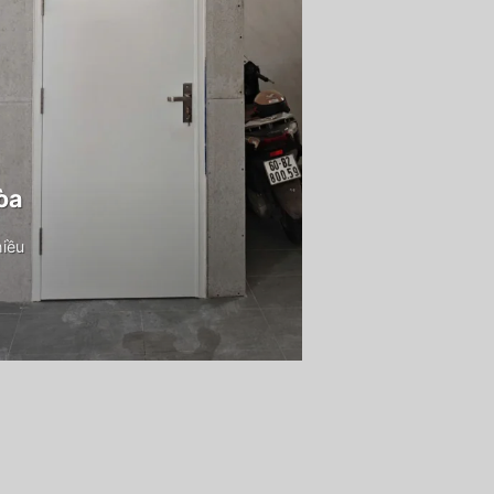
òa
hiều