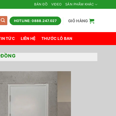
BẢN ĐỒ
VIDEO
SẢN PHẨM KHÁC
GIỎ HÀNG
HOTLINE: 0888.247.027
TIN TỨC
LIÊN HỆ
THƯỚC LỖ BAN
M ĐỒNG