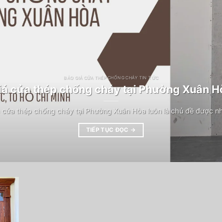
BÁO GIÁ CỬA THÉP CHỐNG CHÁY TIN TỨC
iá cửa thép chống cháy tại Phường Xuân H
 cửa thép chống cháy tại Phường Xuân Hòa luôn là chủ đề được n
TIẾP TỤC ĐỌC
→