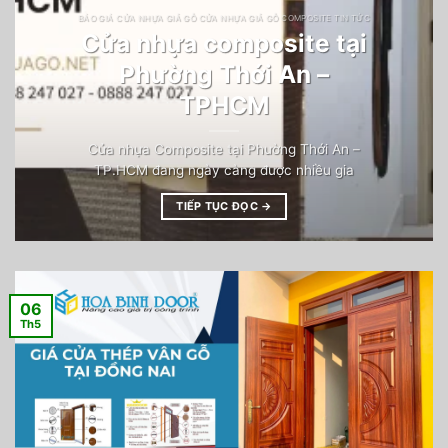
BÁO GIÁ CỬA NHỰA GIẢ GỖ CỬA NHỰA GIẢ GỖ COMPOSITE TIN TỨC
Cửa nhựa composite tại
Phường Thới An –
TPHCM
Cửa nhựa Composite tại Phường Thới An –
TP.HCM đang ngày càng được nhiều gia
TIẾP TỤC ĐỌC
→
06
Th5