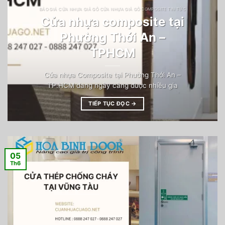
BÁO GIÁ CỬA NHỰA GIẢ GỖ CỬA NHỰA GIẢ GỖ COMPOSITE TIN TỨC
Cửa nhựa composite tại
Phường Thới An –
TPHCM
Cửa nhựa Composite tại Phường Thới An –
TP.HCM đang ngày càng được nhiều gia
TIẾP TỤC ĐỌC
→
05
Th6