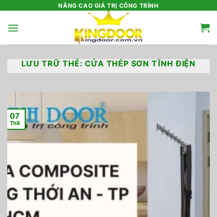
Bỏ
NÂNG CAO GIÁ TRỊ CÔNG TRÌNH
qua
nội
dung
LƯU TRỮ THẺ:
CỬA THÉP SƠN TĨNH ĐIỆN
07
Th8