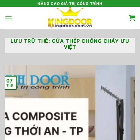
Bỏ
NÂNG CAO GIÁ TRỊ CÔNG TRÌNH
qua
nội
dung
LƯU TRỮ THẺ:
CỬA THÉP CHỐNG CHÁY ƯU
VIỆT
07
Th8