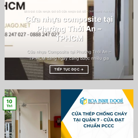
BÁO GIÁ CỬA NHỰA GIẢ GỖ CỬA NHỰA GIẢ GỖ COMPOSITE TIN TỨC
Cửa nhựa composite tại
Phường Thới An –
TPHCM
Cửa nhựa Composite tại Phường Thới An –
TP.HCM đang ngày càng được nhiều gia
TIẾP TỤC ĐỌC
→
10
Th1