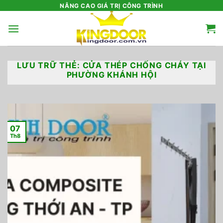
Bỏ
NÂNG CAO GIÁ TRỊ CÔNG TRÌNH
qua
nội
dung
LƯU TRỮ THẺ:
CỬA THÉP CHỐNG CHÁY TẠI
PHƯỜNG KHÁNH HỘI
07
Th8