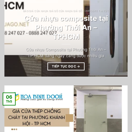
BÁO GIÁ CỬA NHỰA GIẢ GỖ CỬA NHỰA GIẢ GỖ COMPOSITE TIN TỨC
Cửa nhựa composite tại
Phường Thới An –
TPHCM
Cửa nhựa Composite tại Phường Thới An –
TP.HCM đang ngày càng được nhiều gia
TIẾP TỤC ĐỌC
→
06
Th5