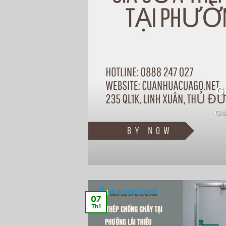
G
Giá
07
Th1