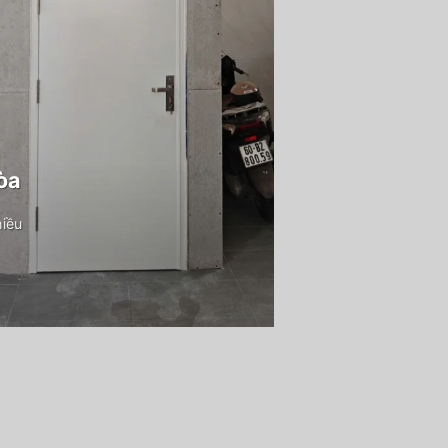
òa
hiều