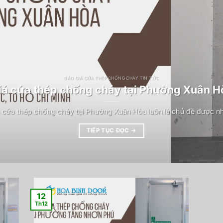
BÁO GIÁ CỬA THÉP CHỐNG CHÁY TIN TỨC
iá cửa thép chống cháy tại Phường Xuân H
 cửa thép chống cháy tại Phường Xuân Hòa luôn là chủ đề được n
TIẾP TỤC ĐỌC
→
12
Th12