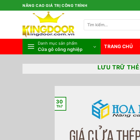
Bỏ
NÂNG CAO GIÁ TRỊ CÔNG TRÌNH
qua
nội
Tìm
dung
kiếm:
Danh mục sản phẩm
TRANG CHỦ
Cửa gỗ công nghiệp
LƯU TRỮ THẺ
30
Th7