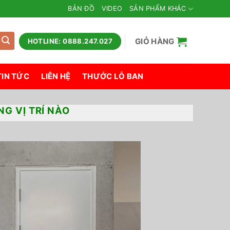
BẢN ĐỒ
VIDEO
SẢN PHẨM KHÁC
GIỎ HÀNG
HOTLINE: 0888.247.027
TIN TỨC
LIÊN HỆ
THƯỚC LỖ BAN
G VỊ TRÍ NÀO