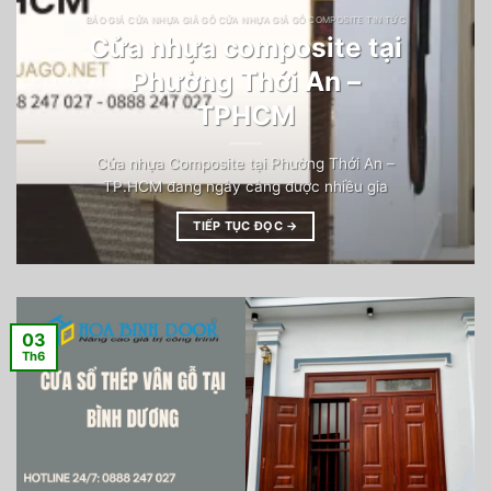
BÁO GIÁ CỬA NHỰA GIẢ GỖ CỬA NHỰA GIẢ GỖ COMPOSITE TIN TỨC
Cửa nhựa composite tại
Phường Thới An –
TPHCM
Cửa nhựa Composite tại Phường Thới An –
TP.HCM đang ngày càng được nhiều gia
TIẾP TỤC ĐỌC
→
03
Th6