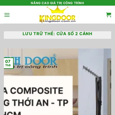
Bỏ
NÂNG CAO GIÁ TRỊ CÔNG TRÌNH
qua
nội
dung
LƯU TRỮ THẺ:
CỬA SỔ 2 CÁNH
07
Th8