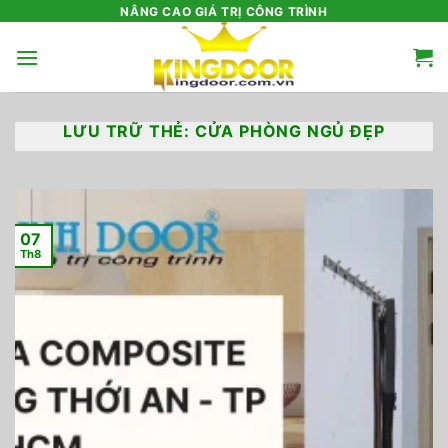
Bỏ
NÂNG CAO GIÁ TRỊ CÔNG TRÌNH
qua
nội
dung
LƯU TRỮ THẺ:
CỬA PHÒNG NGỦ ĐẸP
07
Th8