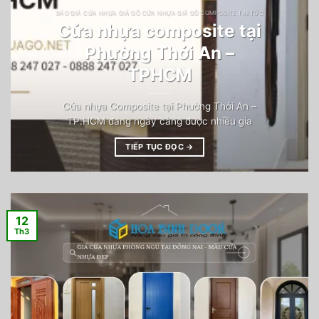
BÁO GIÁ CỬA NHỰA GIẢ GỖ CỬA NHỰA GIẢ GỖ COMPOSITE TIN TỨC
Cửa nhựa composite tại
Phường Thới An –
TPHCM
Cửa nhựa Composite tại Phường Thới An –
TP.HCM đang ngày càng được nhiều gia
TIẾP TỤC ĐỌC
→
12
Th3