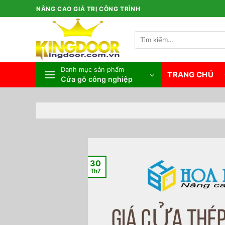
Bỏ
NÂNG CAO GIÁ TRỊ CÔNG TRÌNH
qua
nội
Tìm
dung
kiếm:
Danh mục sản phẩm
TRANG CHỦ
Cửa gỗ công nghiệp
30
Th7