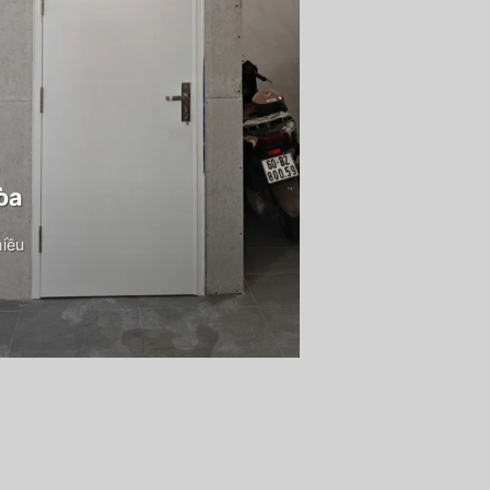
òa
hiều