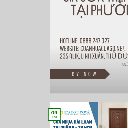
G
Giá
09
Th1