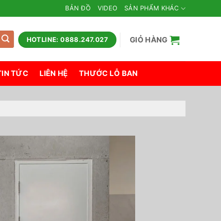
BẢN ĐỒ
VIDEO
SẢN PHẨM KHÁC
GIỎ HÀNG
HOTLINE: 0888.247.027
TIN TỨC
LIÊN HỆ
THƯỚC LỖ BAN