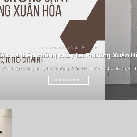
BÁO GIÁ CỬA THÉP CHỐNG CHÁY TIN TỨC
iá cửa thép chống cháy tại Phường Xuân H
 cửa thép chống cháy tại Phường Xuân Hòa luôn là chủ đề được n
TIẾP TỤC ĐỌC
→