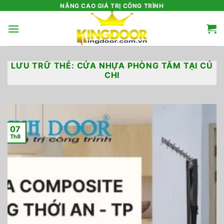
Bỏ
NÂNG CAO GIÁ TRỊ CÔNG TRÌNH
qua
nội
dung
LƯU TRỮ THẺ:
CỬA NHỰA PHÒNG TẮM TẠI CỦ
CHI
07
Th8