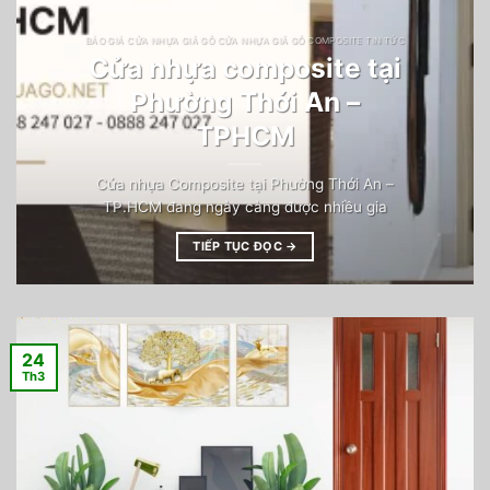
BÁO GIÁ CỬA NHỰA GIẢ GỖ CỬA NHỰA GIẢ GỖ COMPOSITE TIN TỨC
Cửa nhựa composite tại
Phường Thới An –
TPHCM
Cửa nhựa Composite tại Phường Thới An –
TP.HCM đang ngày càng được nhiều gia
TIẾP TỤC ĐỌC
→
24
Th3