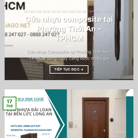
BÁO GIÁ CỬA NHỰA GIẢ GỖ CỬA NHỰA GIẢ GỖ COMPOSITE TIN TỨC
Cửa nhựa composite tại
Phường Thới An –
TPHCM
Cửa nhựa Composite tại Phường Thới An –
TP.HCM đang ngày càng được nhiều gia
TIẾP TỤC ĐỌC
→
17
Th9