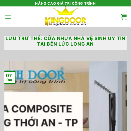
Bỏ
NÂNG CAO GIÁ TRỊ CÔNG TRÌNH
qua
nội
dung
LƯU TRỮ THẺ:
CỬA NHỰA NHÀ VỆ SINH UY TÍN
TẠI BẾN LỨC LONG AN
07
Th8