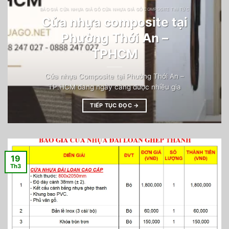
BÁO GIÁ CỬA NHỰA GIẢ GỖ CỬA NHỰA GIẢ GỖ COMPOSITE TIN TỨC
Cửa nhựa composite tại
Phường Thới An –
TPHCM
Cửa nhựa Composite tại Phường Thới An –
TP.HCM đang ngày càng được nhiều gia
TIẾP TỤC ĐỌC
→
19
Th3