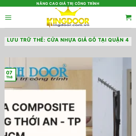
Bỏ
NÂNG CAO GIÁ TRỊ CÔNG TRÌNH
qua
nội
dung
LƯU TRỮ THẺ:
CỬA NHỰA GIẢ GỖ TẠI QUẬN 4
07
Th8