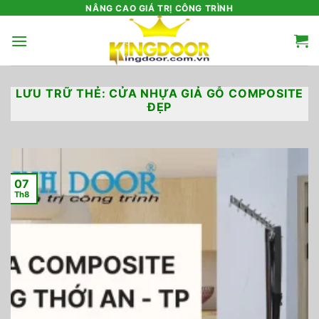
Bỏ
NÂNG CAO GIÁ TRỊ CÔNG TRÌNH
qua
nội
dung
LƯU TRỮ THẺ:
CỬA NHỰA GIẢ GỖ COMPOSITE
ĐẸP
07
Th8