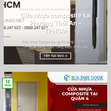
BÁO GIÁ CỬA NHỰA GIẢ GỖ CỬA NHỰA GIẢ GỖ COMPOSITE TIN TỨC
Cửa nhựa composite tại
Phường Thới An –
TPHCM
Cửa nhựa Composite tại Phường Thới An –
TP.HCM đang ngày càng được nhiều gia
TIẾP TỤC ĐỌC
→
12
Th12