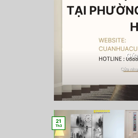
Cửa
Cửa nhự
21
Th3