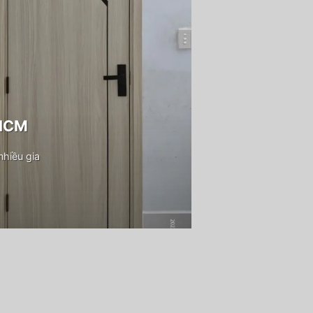
PHCM
hiều gia