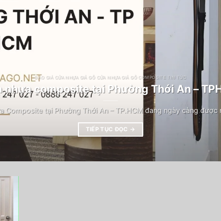
BÁO GIÁ CỬA NHỰA GIẢ GỖ CỬA NHỰA GIẢ GỖ COMPOSITE TIN TỨC
 nhựa composite tại Phường Thới An – T
a Composite tại Phường Thới An – TP.HCM đang ngày càng được n
TIẾP TỤC ĐỌC
→