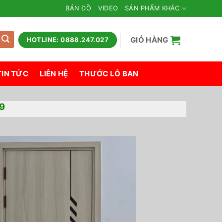
BẢN ĐỒ
VIDEO
SẢN PHẨM KHÁC
GIỎ HÀNG
HOTLINE: 0888.247.027
TIN TỨC
LIÊN HỆ
THƯỚC LỖ BAN
9