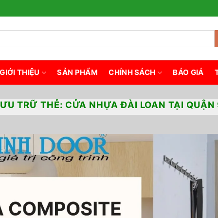
GIỚI THIỆU
SẢN PHẨM
CHÍNH SÁCH
BÁO GIÁ
LƯU TRỮ THẺ:
CỬA NHỰA ĐÀI LOAN TẠI QUẬN 