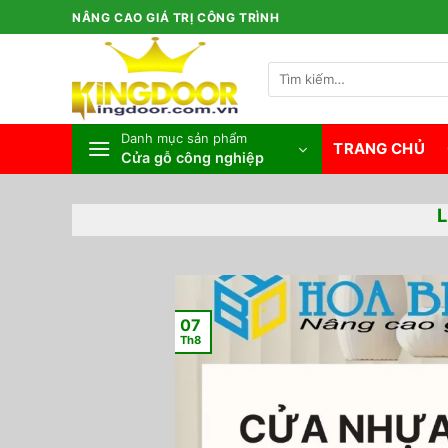
Bỏ
NÂNG CAO GIÁ TRỊ CÔNG TRÌNH
qua
nội
Tìm
dung
kiếm:
Danh mục sản phẩm
TRANG CHỦ
Cửa gỗ công nghiệp
07
Th8