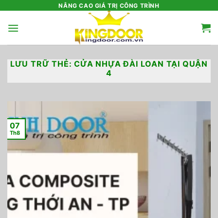
Bỏ
NÂNG CAO GIÁ TRỊ CÔNG TRÌNH
qua
nội
dung
LƯU TRỮ THẺ:
CỬA NHỰA ĐÀI LOAN TẠI QUẬN
4
07
Th8