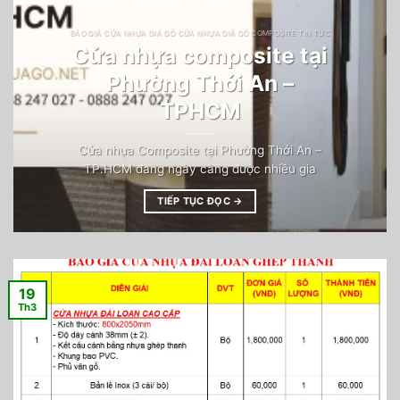
BÁO GIÁ CỬA NHỰA GIẢ GỖ CỬA NHỰA GIẢ GỖ COMPOSITE TIN TỨC
Cửa nhựa composite tại
Phường Thới An –
TPHCM
Cửa nhựa Composite tại Phường Thới An –
TP.HCM đang ngày càng được nhiều gia
TIẾP TỤC ĐỌC
→
19
Th3