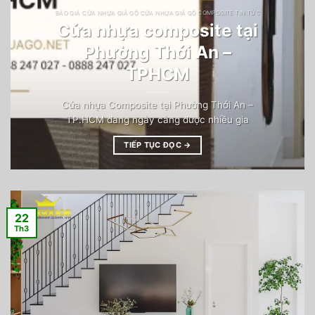
BÁO GIÁ CỬA NHỰA GIẢ GỖ CỬA NHỰA GIẢ GỖ COMPOSITE TIN TỨC
Cửa nhựa composite tại
Phường Thới An –
TPHCM
Cửa nhựa Composite tại Phường Thới An –
TP.HCM đang ngày càng được nhiều gia
TIẾP TỤC ĐỌC
→
22
Th3