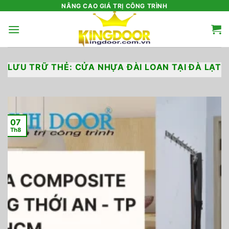
Bỏ
NÂNG CAO GIÁ TRỊ CÔNG TRÌNH
qua
nội
dung
LƯU TRỮ THẺ:
CỬA NHỰA ĐÀI LOAN TẠI ĐÀ LẠT
07
Th8