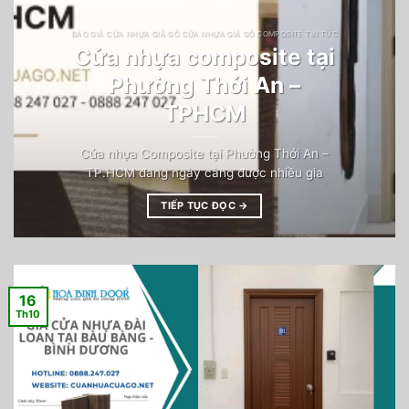
BÁO GIÁ CỬA NHỰA GIẢ GỖ CỬA NHỰA GIẢ GỖ COMPOSITE TIN TỨC
Cửa nhựa composite tại
Phường Thới An –
TPHCM
Cửa nhựa Composite tại Phường Thới An –
TP.HCM đang ngày càng được nhiều gia
TIẾP TỤC ĐỌC
→
16
Th10