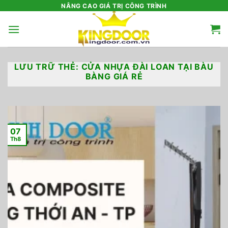
Bỏ
NÂNG CAO GIÁ TRỊ CÔNG TRÌNH
qua
nội
dung
LƯU TRỮ THẺ:
CỬA NHỰA ĐÀI LOAN TẠI BÀU
BÀNG GIÁ RẺ
07
Th8