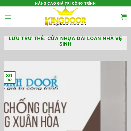
Bỏ
NÂNG CAO GIÁ TRỊ CÔNG TRÌNH
qua
nội
dung
LƯU TRỮ THẺ:
CỬA NHỰA ĐÀI LOAN NHÀ VỆ
SINH
30
Th7