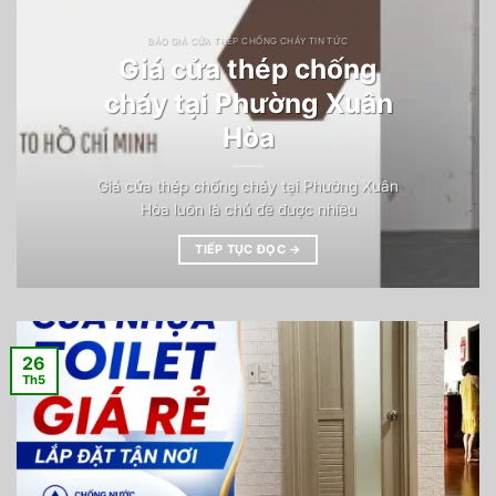
BÁO GIÁ CỬA THÉP CHỐNG CHÁY TIN TỨC
Giá cửa thép chống
cháy tại Phường Xuân
Hòa
Giá cửa thép chống cháy tại Phường Xuân
Hòa luôn là chủ đề được nhiều
TIẾP TỤC ĐỌC
→
26
Th5