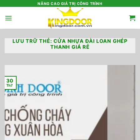
Bỏ
NÂNG CAO GIÁ TRỊ CÔNG TRÌNH
qua
nội
dung
LƯU TRỮ THẺ:
CỬA NHỰA ĐÀI LOAN GHÉP
THANH GIÁ RẺ
30
Th7