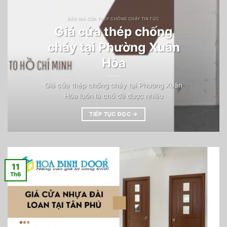
BÁO GIÁ CỬA THÉP CHỐNG CHÁY TIN TỨC
Giá cửa thép chống
cháy tại Phường Xuân
Hòa
Giá cửa thép chống cháy tại Phường Xuân
Hòa luôn là chủ đề được nhiều
TIẾP TỤC ĐỌC
→
11
Th6