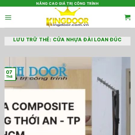
Bỏ
NÂNG CAO GIÁ TRỊ CÔNG TRÌNH
qua
nội
dung
LƯU TRỮ THẺ:
CỬA NHỰA ĐÀI LOAN ĐÚC
07
Th8