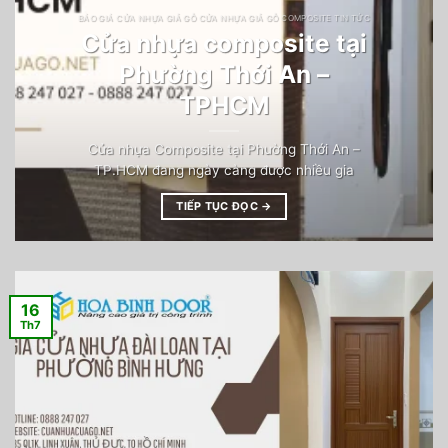
BÁO GIÁ CỬA NHỰA GIẢ GỖ CỬA NHỰA GIẢ GỖ COMPOSITE TIN TỨC
Cửa nhựa composite tại
Phường Thới An –
TPHCM
Cửa nhựa Composite tại Phường Thới An –
TP.HCM đang ngày càng được nhiều gia
TIẾP TỤC ĐỌC
→
16
Th7