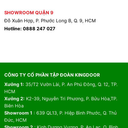
SHOWROOM QUẬN 9
Đỗ Xuân Hợp, P. Phước Long B, Q. 9, HCM
Hotline: 0888 247 027
CÔNG TY CỔ PHẦN TẬP ĐOÀN KINGDOOR
Xưởng 1:
35/T2 Vườn Lài, P. An Phú Đông, Q. 12, TP.
HCM
Xưởng 2:
K2-39, Nguyễn Tri Phương, P. Bửu Hòa,TP.
Biên Hòa
Showroom 1
: 639 QL13, P. Hiệp Bình Phước, Q. Thủ
Đức, HCM
Showroom 2
: Kinh Dương Vương, P. An Lạc, Q. Bình