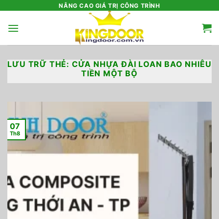
Bỏ
NÂNG CAO GIÁ TRỊ CÔNG TRÌNH
qua
nội
dung
LƯU TRỮ THẺ:
CỬA NHỰA ĐÀI LOAN BAO NHIÊU
TIỀN MỘT BỘ
07
Th8