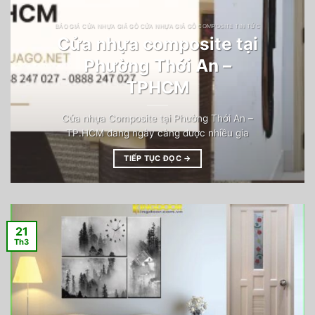
BÁO GIÁ CỬA NHỰA GIẢ GỖ CỬA NHỰA GIẢ GỖ COMPOSITE TIN TỨC
Cửa nhựa composite tại
Phường Thới An –
TPHCM
Cửa nhựa Composite tại Phường Thới An –
TP.HCM đang ngày càng được nhiều gia
TIẾP TỤC ĐỌC
→
21
Th3