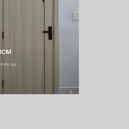
PHCM
hiều gia