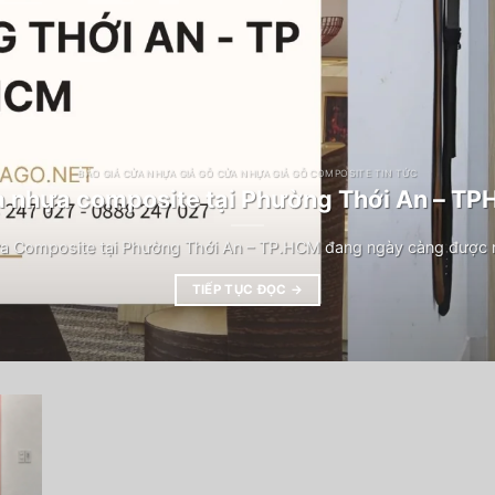
BÁO GIÁ CỬA NHỰA GIẢ GỖ CỬA NHỰA GIẢ GỖ COMPOSITE TIN TỨC
 nhựa composite tại Phường Thới An – T
a Composite tại Phường Thới An – TP.HCM đang ngày càng được n
TIẾP TỤC ĐỌC
→