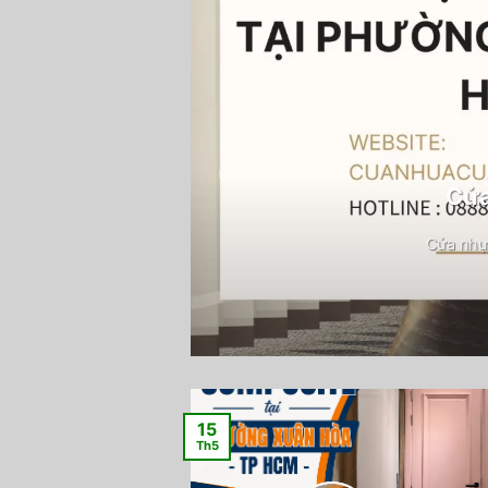
Cửa
Cửa nhự
15
Th5