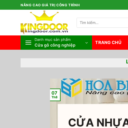
Bỏ
NÂNG CAO GIÁ TRỊ CÔNG TRÌNH
qua
nội
Tìm
dung
kiếm:
Danh mục sản phẩm
TRANG CHỦ
Cửa gỗ công nghiệp
07
Th8