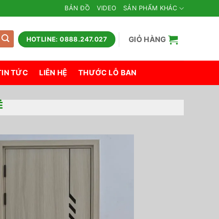
BẢN ĐỒ
VIDEO
SẢN PHẨM KHÁC
GIỎ HÀNG
HOTLINE: 0888.247.027
TIN TỨC
LIÊN HỆ
THƯỚC LỖ BAN
Ẻ