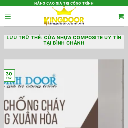
Bỏ
NÂNG CAO GIÁ TRỊ CÔNG TRÌNH
qua
nội
dung
LƯU TRỮ THẺ:
CỬA NHỰA COMPOSITE UY TÍN
TẠI BÌNH CHÁNH
30
Th7