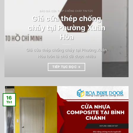
BÁO GIÁ CỬA THÉP CHỐNG CHÁY TIN TỨC
Giá cửa thép chống
cháy tại Phường Xuân
Hòa
Giá cửa thép chống cháy tại Phường Xuân
Hòa luôn là chủ đề được nhiều
TIẾP TỤC ĐỌC
→
16
Th1