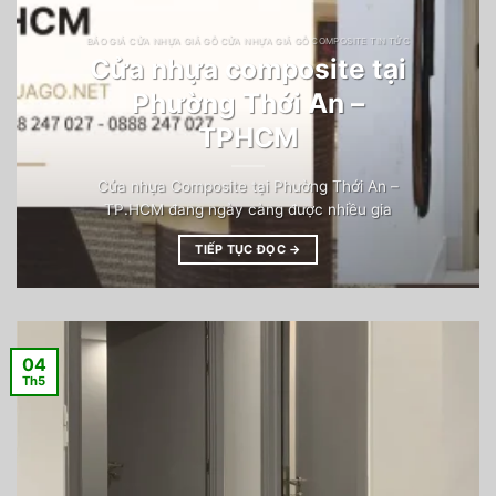
BÁO GIÁ CỬA NHỰA GIẢ GỖ CỬA NHỰA GIẢ GỖ COMPOSITE TIN TỨC
Cửa nhựa composite tại
Phường Thới An –
TPHCM
Cửa nhựa Composite tại Phường Thới An –
TP.HCM đang ngày càng được nhiều gia
TIẾP TỤC ĐỌC
→
04
Th5