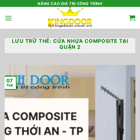
Bỏ
NÂNG CAO GIÁ TRỊ CÔNG TRÌNH
qua
nội
dung
LƯU TRỮ THẺ:
CỬA NHỰA COMPOSITE TẠI
QUẬN 2
07
Th8