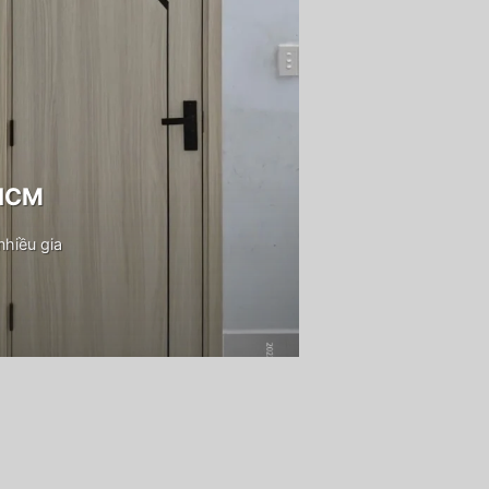
PHCM
hiều gia