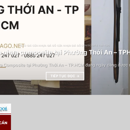
BÁO GIÁ CỬA NHỰA GIẢ GỖ CỬA NHỰA GIẢ GỖ COMPOSITE TIN TỨC
 nhựa composite tại Phường Thới An – T
a Composite tại Phường Thới An – TP.HCM đang ngày càng được n
TIẾP TỤC ĐỌC
→