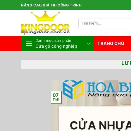
Bỏ
NÂNG CAO GIÁ TRỊ CÔNG TRÌNH
qua
nội
Tìm
dung
kiếm:
Danh mục sản phẩm
TRANG CHỦ
Cửa gỗ công nghiệp
LƯ
07
Th8