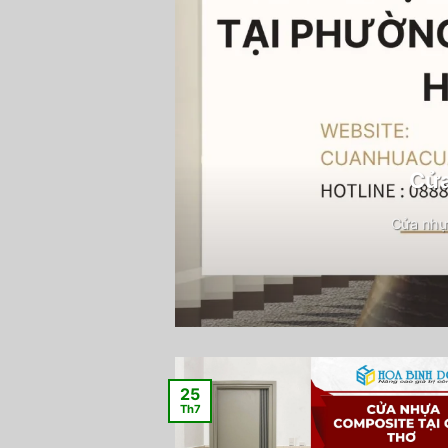
Cửa
Cửa nhự
25
Th7