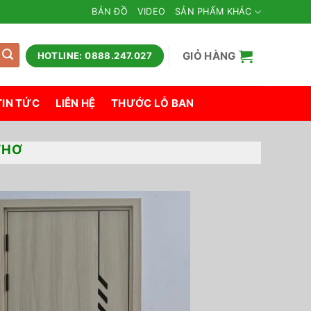
BẢN ĐỒ
VIDEO
SẢN PHẨM KHÁC
GIỎ HÀNG
HOTLINE: 0888.247.027
TIN TỨC
LIÊN HỆ
THƯỚC LỖ BAN
THƠ