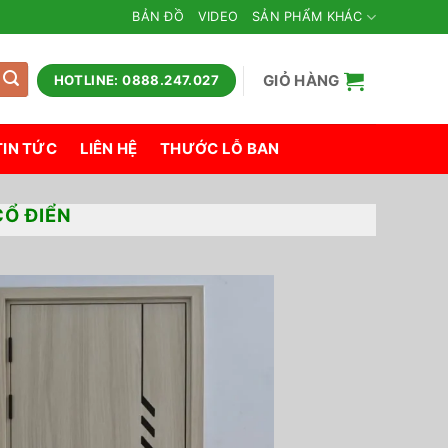
BẢN ĐỒ
VIDEO
SẢN PHẨM KHÁC
GIỎ HÀNG
HOTLINE: 0888.247.027
TIN TỨC
LIÊN HỆ
THƯỚC LỖ BAN
Ổ ĐIỂN