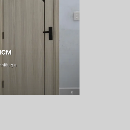
PHCM
hiều gia