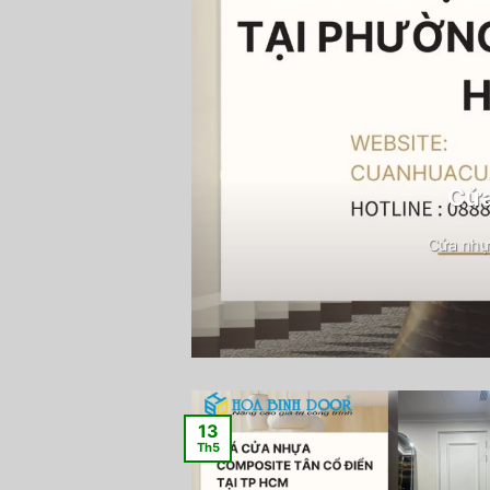
Cửa
Cửa nhự
13
Th5