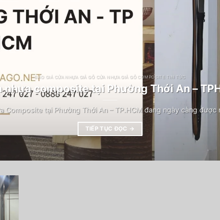
BÁO GIÁ CỬA NHỰA GIẢ GỖ CỬA NHỰA GIẢ GỖ COMPOSITE TIN TỨC
 nhựa composite tại Phường Thới An – T
a Composite tại Phường Thới An – TP.HCM đang ngày càng được n
TIẾP TỤC ĐỌC
→