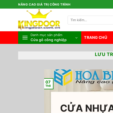
Bỏ
NÂNG CAO GIÁ TRỊ CÔNG TRÌNH
qua
nội
Tìm
dung
kiếm:
Danh mục sản phẩm
TRANG CHỦ
Cửa gỗ công nghiệp
LƯU T
07
Th8