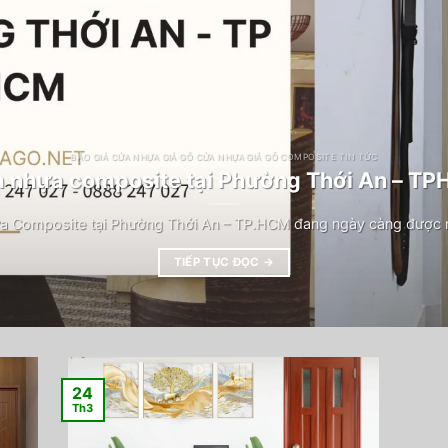
BÁO GIÁ CỬA NHỰA GIẢ GỖ CỬA NHỰA GIẢ GỖ COMPOSITE TIN TỨC
 nhựa composite tại Phường Thới An – T
a Composite tại Phường Thới An – TP.HCM đang ngày càng được n
TIẾP TỤC ĐỌC
→
24
Th3