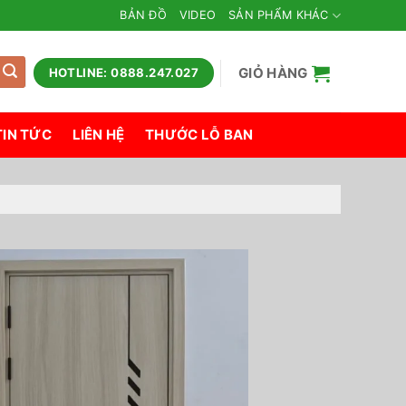
BẢN ĐỒ
VIDEO
SẢN PHẨM KHÁC
GIỎ HÀNG
HOTLINE: 0888.247.027
TIN TỨC
LIÊN HỆ
THƯỚC LỖ BAN