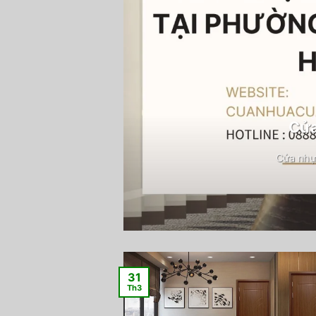
Cửa
Cửa nhự
31
Th3