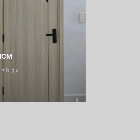
PHCM
hiều gia