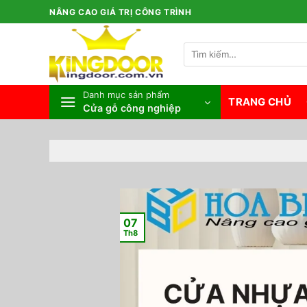
Bỏ
NÂNG CAO GIÁ TRỊ CÔNG TRÌNH
qua
nội
Tìm
dung
kiếm:
Danh mục sản phẩm
TRANG CHỦ
Cửa gỗ công nghiệp
07
Th8