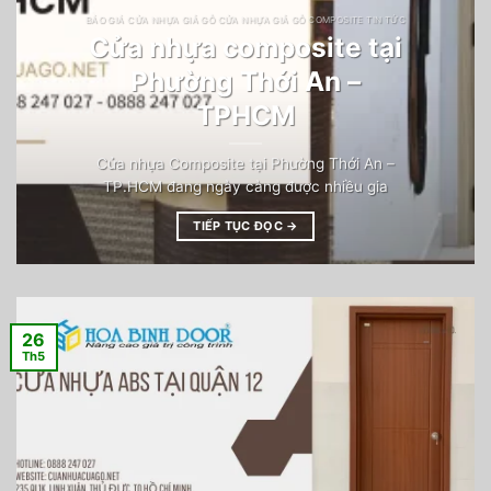
BÁO GIÁ CỬA NHỰA GIẢ GỖ CỬA NHỰA GIẢ GỖ COMPOSITE TIN TỨC
Cửa nhựa composite tại
Phường Thới An –
TPHCM
Cửa nhựa Composite tại Phường Thới An –
TP.HCM đang ngày càng được nhiều gia
TIẾP TỤC ĐỌC
→
26
Th5