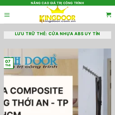
Bỏ
NÂNG CAO GIÁ TRỊ CÔNG TRÌNH
qua
nội
dung
LƯU TRỮ THẺ:
CỬA NHỰA ABS UY TÍN
07
Th8