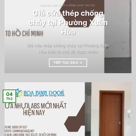
BÁO GIÁ CỬA THÉP CHỐNG CHÁY TIN TỨC
Giá cửa thép chống
cháy tại Phường Xuân
Hòa
Giá cửa thép chống cháy tại Phường Xuân
Hòa luôn là chủ đề được nhiều
TIẾP TỤC ĐỌC
→
04
Th3