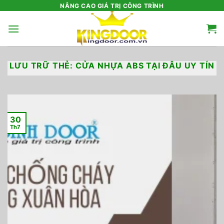
Bỏ
NÂNG CAO GIÁ TRỊ CÔNG TRÌNH
qua
nội
dung
LƯU TRỮ THẺ:
CỬA NHỰA ABS TẠI ĐÂU UY TÍN
30
Th7