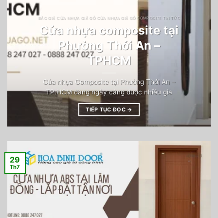
BÁO GIÁ CỬA NHỰA GIẢ GỖ CỬA NHỰA GIẢ GỖ COMPOSITE TIN TỨC
Cửa nhựa composite tại
Phường Thới An –
TPHCM
Cửa nhựa Composite tại Phường Thới An –
TP.HCM đang ngày càng được nhiều gia
TIẾP TỤC ĐỌC
→
29
Th7