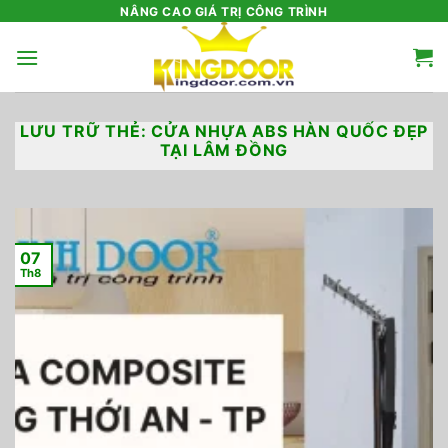
Bỏ
NÂNG CAO GIÁ TRỊ CÔNG TRÌNH
qua
nội
dung
LƯU TRỮ THẺ:
CỬA NHỰA ABS HÀN QUỐC ĐẸP
TẠI LÂM ĐỒNG
07
Th8