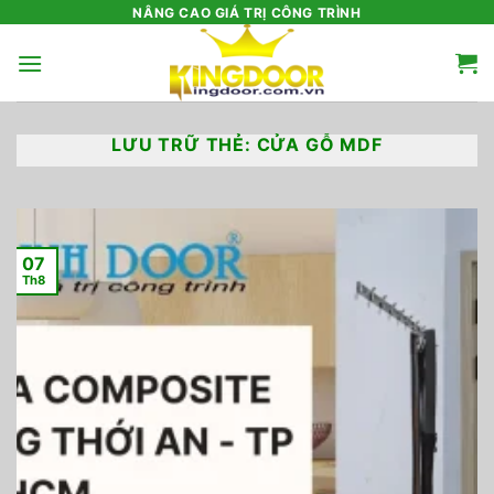
Bỏ
NÂNG CAO GIÁ TRỊ CÔNG TRÌNH
qua
nội
dung
LƯU TRỮ THẺ:
CỬA GỖ MDF
07
Th8