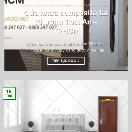
BÁO GIÁ CỬA NHỰA GIẢ GỖ CỬA NHỰA GIẢ GỖ COMPOSITE TIN TỨC
Cửa nhựa composite tại
Phường Thới An –
TPHCM
Cửa nhựa Composite tại Phường Thới An –
TP.HCM đang ngày càng được nhiều gia
TIẾP TỤC ĐỌC
→
18
Th5