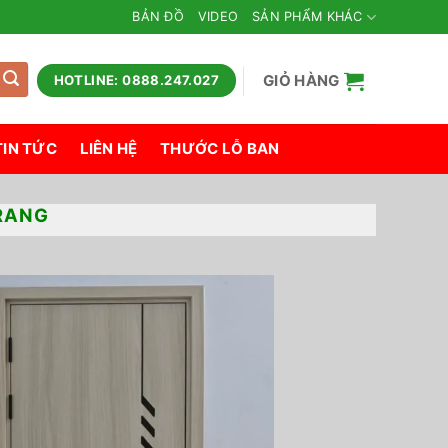
BẢN ĐỒ
VIDEO
SẢN PHẨM KHÁC
GIỎ HÀNG
HOTLINE: 0888.247.027
TIN TỨC
LIÊN HỆ
THƯỚC LỖ BAN
TRANG