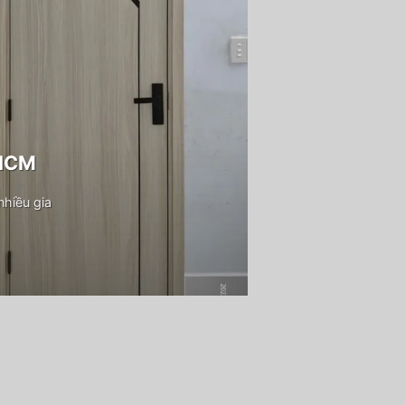
PHCM
hiều gia