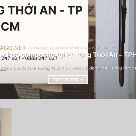
BÁO GIÁ CỬA NHỰA GIẢ GỖ CỬA NHỰA GIẢ GỖ COMPOSITE TIN TỨC
 nhựa composite tại Phường Thới An – T
a Composite tại Phường Thới An – TP.HCM đang ngày càng được n
TIẾP TỤC ĐỌC
→