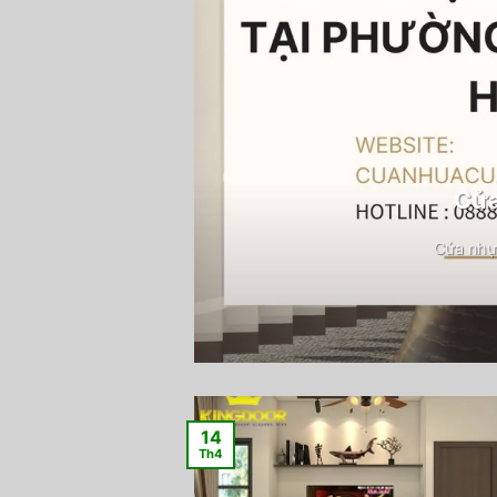
Cửa
Cửa nhự
14
Th4