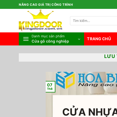
Bỏ
NÂNG CAO GIÁ TRỊ CÔNG TRÌNH
qua
nội
Tìm
dung
kiếm:
Danh mục sản phẩm
TRANG CHỦ
Cửa gỗ công nghiệp
LƯU 
07
Th8