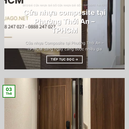
BÁO GIÁ CỬA NHỰA GIẢ GỖ CỬA NHỰA GIẢ GỖ COMPOSITE TIN TỨC
Cửa nhựa composite tại
Phường Thới An –
TPHCM
Cửa nhựa Composite tại Phường Thới An –
TP.HCM đang ngày càng được nhiều gia
TIẾP TỤC ĐỌC
→
03
Th6