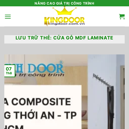
Bỏ
NÂNG CAO GIÁ TRỊ CÔNG TRÌNH
qua
nội
dung
LƯU TRỮ THẺ:
CỬA GỖ MDF LAMINATE
07
Th8