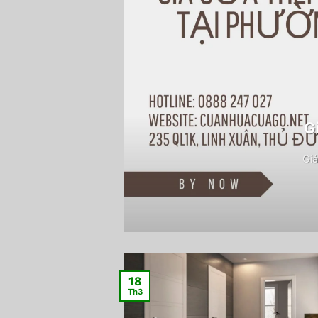
G
Giá
18
Th3