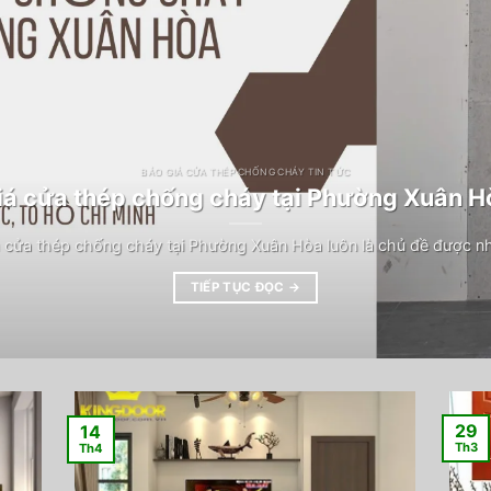
BÁO GIÁ CỬA THÉP CHỐNG CHÁY TIN TỨC
iá cửa thép chống cháy tại Phường Xuân H
 cửa thép chống cháy tại Phường Xuân Hòa luôn là chủ đề được n
TIẾP TỤC ĐỌC
→
29
14
Th3
Th4