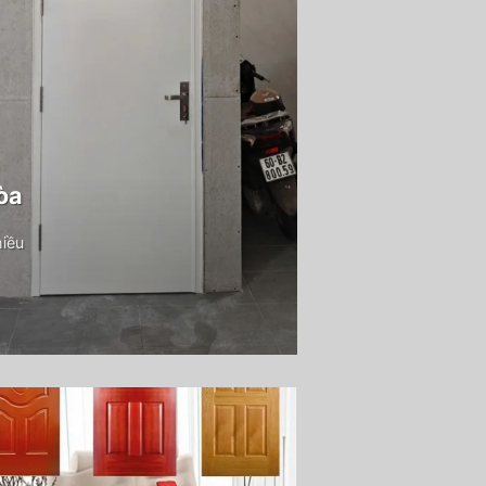
òa
hiều