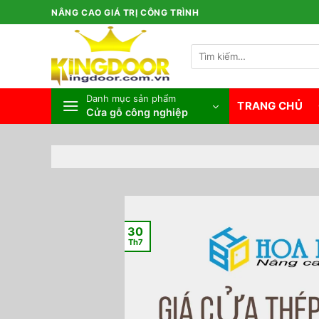
Bỏ
NÂNG CAO GIÁ TRỊ CÔNG TRÌNH
qua
nội
Tìm
dung
kiếm:
Danh mục sản phẩm
TRANG CHỦ
Cửa gỗ công nghiệp
30
Th7