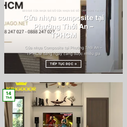
BÁO GIÁ CỬA NHỰA GIẢ GỖ CỬA NHỰA GIẢ GỖ COMPOSITE TIN TỨC
Cửa nhựa composite tại
Phường Thới An –
TPHCM
Cửa nhựa Composite tại Phường Thới An –
TP.HCM đang ngày càng được nhiều gia
TIẾP TỤC ĐỌC
→
14
Th4