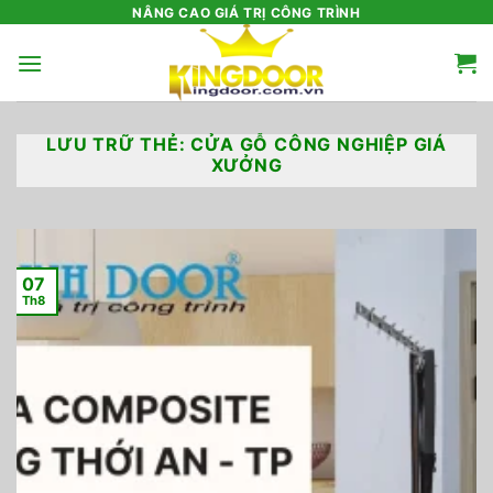
Bỏ
NÂNG CAO GIÁ TRỊ CÔNG TRÌNH
qua
nội
dung
LƯU TRỮ THẺ:
CỬA GỖ CÔNG NGHIỆP GIÁ
XƯỞNG
07
Th8