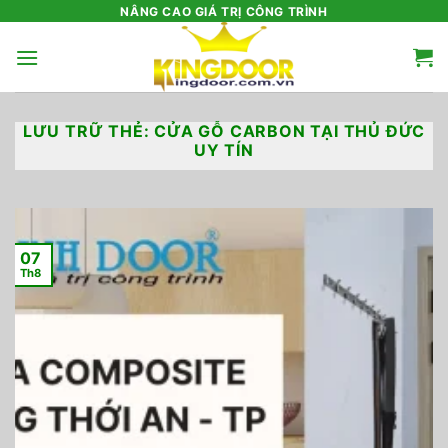
Bỏ
NÂNG CAO GIÁ TRỊ CÔNG TRÌNH
qua
nội
dung
LƯU TRỮ THẺ:
CỬA GỖ CARBON TẠI THỦ ĐỨC
UY TÍN
07
Th8