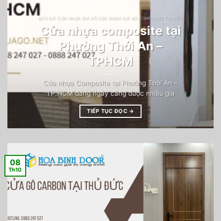
BÁO GIÁ CỬA NHỰA GIẢ GỖ CỬA NHỰA GIẢ GỖ COMPOSITE TIN TỨC
Cửa nhựa composite tại
Phường Thới An –
TPHCM
Cửa nhựa Composite tại Phường Thới An –
TP.HCM đang ngày càng được nhiều gia
TIẾP TỤC ĐỌC
→
08
Th10