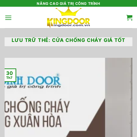
Bỏ
NÂNG CAO GIÁ TRỊ CÔNG TRÌNH
qua
nội
dung
LƯU TRỮ THẺ:
CỬA CHỐNG CHÁY GIÁ TỐT
30
Th7