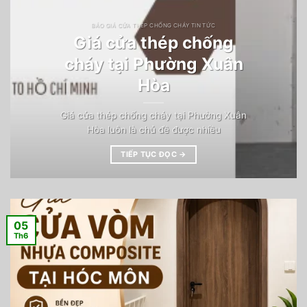
BÁO GIÁ CỬA THÉP CHỐNG CHÁY TIN TỨC
Giá cửa thép chống
cháy tại Phường Xuân
Hòa
Giá cửa thép chống cháy tại Phường Xuân
Hòa luôn là chủ đề được nhiều
TIẾP TỤC ĐỌC
→
05
Th6