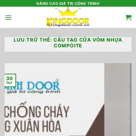
Bỏ
NÂNG CAO GIÁ TRỊ CÔNG TRÌNH
qua
nội
dung
LƯU TRỮ THẺ:
CẤU TẠO CỬA VÒM NHỰA
COMPOITE
30
Th7