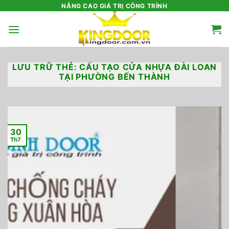
Bỏ
NÂNG CAO GIÁ TRỊ CÔNG TRÌNH
qua
nội
dung
LƯU TRỮ THẺ:
CẤU TẠO CỬA NHỰA ĐÀI LOAN
TẠI PHƯỜNG BẾN THÀNH
30
Th7