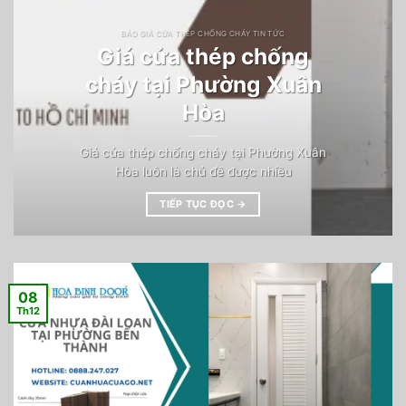
BÁO GIÁ CỬA THÉP CHỐNG CHÁY TIN TỨC
Giá cửa thép chống
cháy tại Phường Xuân
Hòa
Giá cửa thép chống cháy tại Phường Xuân
Hòa luôn là chủ đề được nhiều
TIẾP TỤC ĐỌC
→
08
Th12