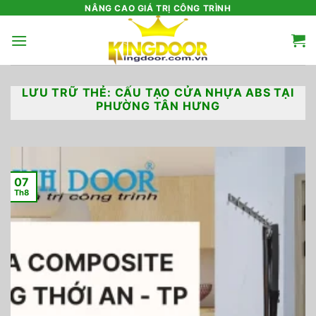
Bỏ
NÂNG CAO GIÁ TRỊ CÔNG TRÌNH
qua
nội
dung
LƯU TRỮ THẺ:
CẤU TẠO CỬA NHỰA ABS TẠI
PHƯỜNG TÂN HƯNG
07
Th8