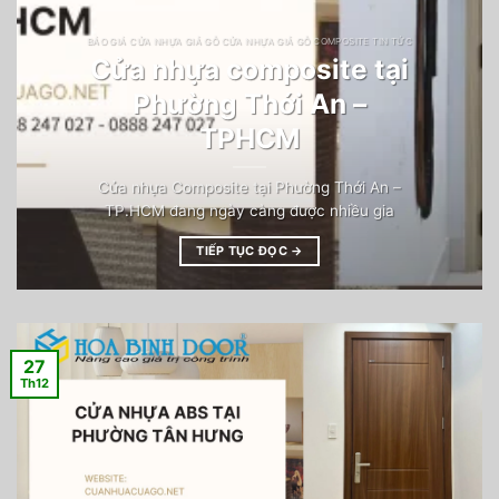
BÁO GIÁ CỬA NHỰA GIẢ GỖ CỬA NHỰA GIẢ GỖ COMPOSITE TIN TỨC
Cửa nhựa composite tại
Phường Thới An –
TPHCM
Cửa nhựa Composite tại Phường Thới An –
TP.HCM đang ngày càng được nhiều gia
TIẾP TỤC ĐỌC
→
27
Th12