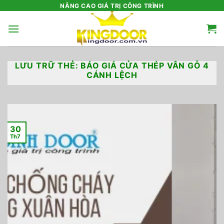
Bỏ
NÂNG CAO GIÁ TRỊ CÔNG TRÌNH
qua
nội
dung
LƯU TRỮ THẺ:
BÁO GIÁ CỬA THÉP VÂN GỖ 4
CÁNH LỆCH
30
Th7