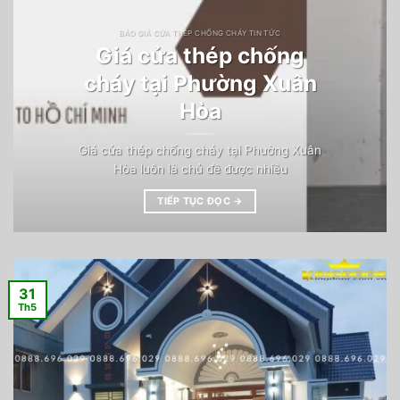
BÁO GIÁ CỬA THÉP CHỐNG CHÁY TIN TỨC
Giá cửa thép chống
cháy tại Phường Xuân
Hòa
Giá cửa thép chống cháy tại Phường Xuân
Hòa luôn là chủ đề được nhiều
TIẾP TỤC ĐỌC
→
31
Th5