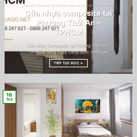
BÁO GIÁ CỬA NHỰA GIẢ GỖ CỬA NHỰA GIẢ GỖ COMPOSITE TIN TỨC
Cửa nhựa composite tại
Phường Thới An –
TPHCM
Cửa nhựa Composite tại Phường Thới An –
TP.HCM đang ngày càng được nhiều gia
TIẾP TỤC ĐỌC
→
16
Th3