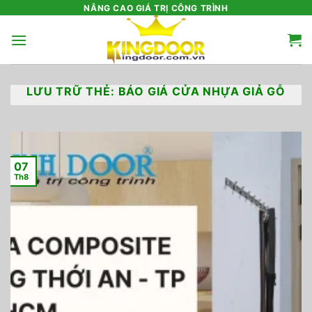
Bỏ
NÂNG CAO GIÁ TRỊ CÔNG TRÌNH
qua
nội
dung
LƯU TRỮ THẺ:
BÁO GIÁ CỬA NHỰA GIẢ GỖ
07
Th8