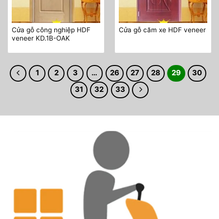
Cửa gỗ công nghiệp HDF
Cửa gỗ căm xe HDF veneer
veneer KD.1B-OAK
1
2
3
…
26
27
28
29
30
31
32
33