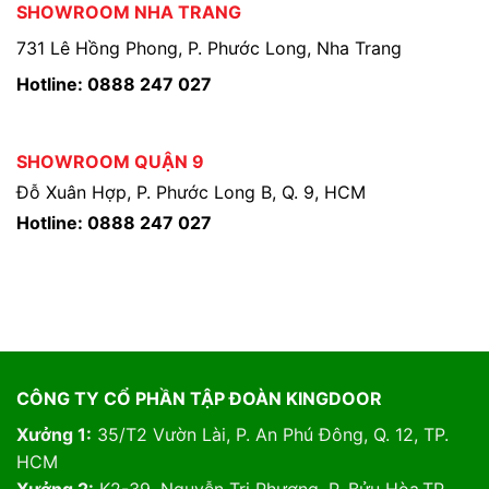
SHOWROOM NHA TRANG
731 Lê Hồng Phong, P. Phước Long, Nha Trang
Hotline: 0888 247 027
SHOWROOM QUẬN 9
Đỗ Xuân Hợp, P. Phước Long B, Q. 9, HCM
Hotline: 0888 247 027
CÔNG TY CỔ PHẦN TẬP ĐOÀN KINGDOOR
Xưởng 1:
35/T2 Vườn Lài, P. An Phú Đông, Q. 12, TP.
HCM