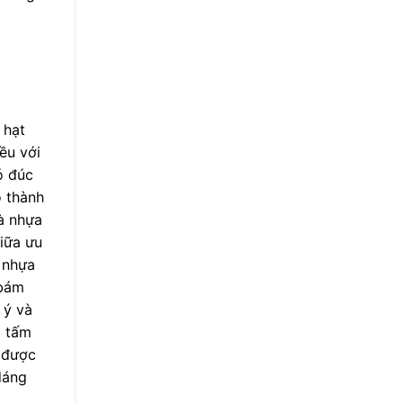
 hạt
ều với
ó đúc
o thành
là nhựa
giữa ưu
 nhựa
 bám
 ý và
g tấm
 được
dáng