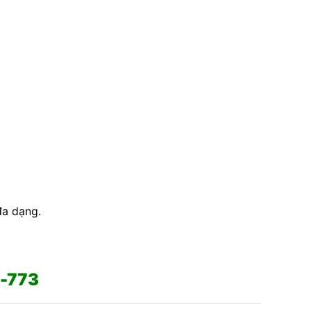
đa dạng.
B-773