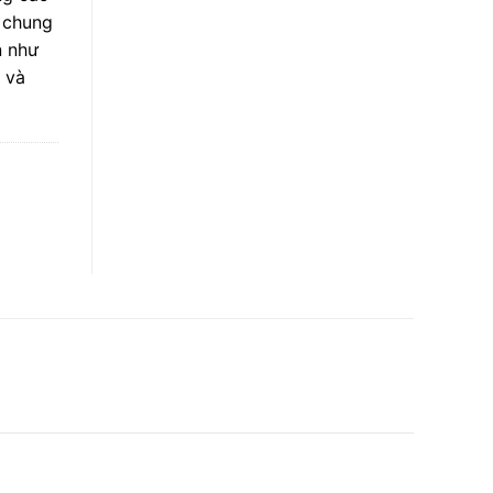
 chung
n như
 và