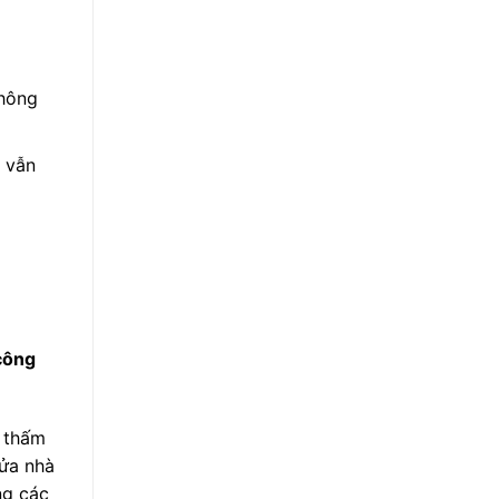
không
n vẫn
công
ị thấm
cửa nhà
ng các