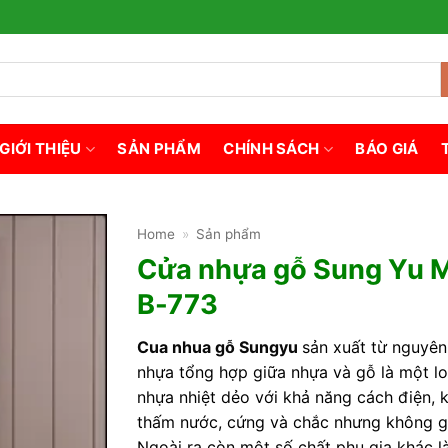
GIỚI THIỆU
SẢN PHẨM
CHÍNH SÁCH
BÁO GIÁ
Home
»
Sản phẩm
Cửa nhựa gỗ Sung Yu 
B-773
Cua nhua gỗ Sungyu
sản xuất từ nguyên 
nhựa tổng hợp giữa nhựa và gỗ là một lo
nhựa nhiệt dẻo với khả năng cách điện, 
thấm nước, cứng và chắc nhưng không g
Ngoài ra còn một số chất phụ gia khác 