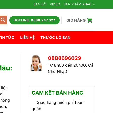
BẢN ĐỒ
VIDEO
SẢN PHẨM KHÁC
GIỎ HÀNG
HOTLINE: 0888.247.027
TIN TỨC
LIÊN HỆ
THƯỚC LỖ BAN
0888696029
Từ 8h00 đến 20h00, Cả
Mẫu:
Chủ Nhật)
liệu
CAM KẾT BÁN HÀNG
ại
không
Giao hàng miễn phí toàn
iòn.
quốc
làm