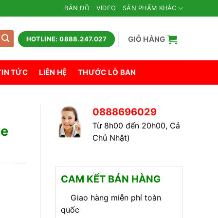
BẢN ĐỒ
VIDEO
SẢN PHẨM KHÁC
GIỎ HÀNG
HOTLINE: 0888.247.027
TIN TỨC
LIÊN HỆ
THƯỚC LỖ BAN
0888696029
Từ 8h00 đến 20h00, Cả
te
Chủ Nhật)
CAM KẾT BÁN HÀNG
Giao hàng miễn phí toàn
quốc