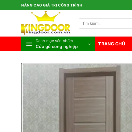
Bỏ
NÂNG CAO GIÁ TRỊ CÔNG TRÌNH
qua
nội
Tìm
dung
kiếm:
Danh mục sản phẩm
TRANG CHỦ
Cửa gỗ công nghiệp