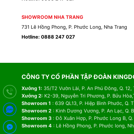
SHOWROOM NHA TRANG
731 Lê Hồng Phong, P. Phước Long, Nha Trang
Hotline: 0888 247 027
CÔNG TY CỔ PHẦN TẬP ĐOÀN KING
Xưởng 1:
35/T2 Vườn Lài, P. An Phú Đông, Q. 12,
Xưởng 2:
K2-39, Nguyễn Tri Phương, P. Bửu Hòa,
Showroom 1
: 639 QL13, P. Hiệp Bình Phước, Q.
Showroom 2
: Kinh Dương Vương, P. An Lạc, Q. 
Showroom 3
: Đỗ Xuân Hợp, P. Phước Long B, Q
Showroom 4
: Lê Hồng Phong, P. Phước long, N