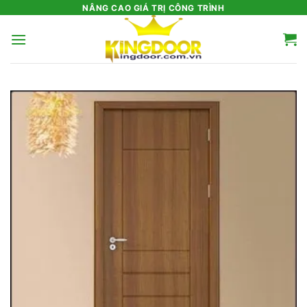
Bỏ
NÂNG CAO GIÁ TRỊ CÔNG TRÌNH
qua
nội
dung