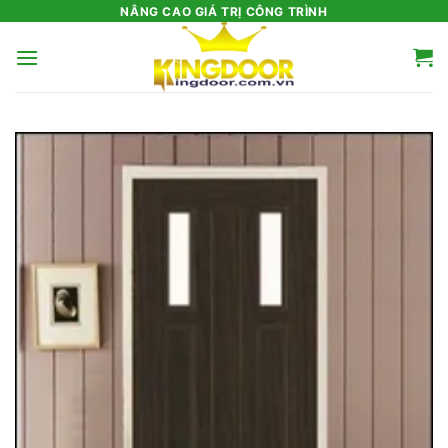
Bỏ
NÂNG CAO GIÁ TRỊ CÔNG TRÌNH
qua
nội
dung