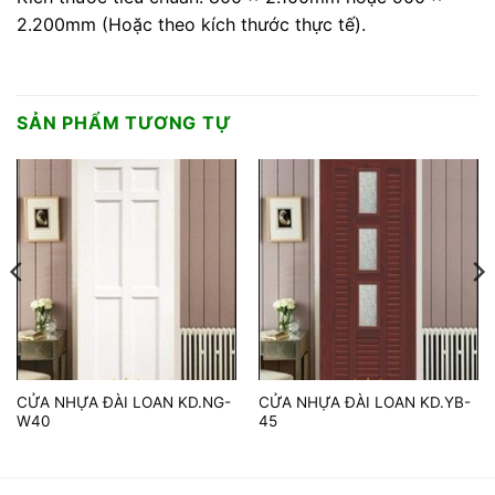
2.200mm (Hoặc theo kích thước thực tế).
SẢN PHẨM TƯƠNG TỰ
CỬA NHỰA ĐÀI LOAN KD.NG-
CỬA NHỰA ĐÀI LOAN KD.YB-
W40
45